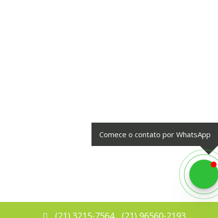
Comece o contato por WhatsApp
(
21
)
3215-7564
(
21
)
96560-2193