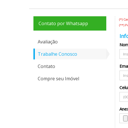
(*) C
Contato por Whatsapp
(**) 
Inf
Avaliação
No
Trabalhe Conosco
Contato
Emai
Compre seu Imóvel
Celu
Ane