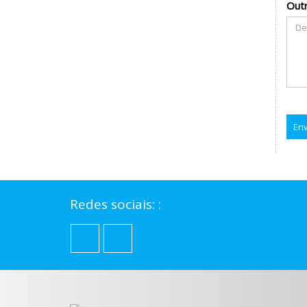
Out
Env
Redes sociais: :