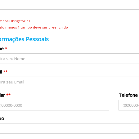
ampos Obrigatórios
Pelo menos 1 campo deve ser preenchido
ormações Pessoais
me
*
l
**
lar
Telefone
**
xo