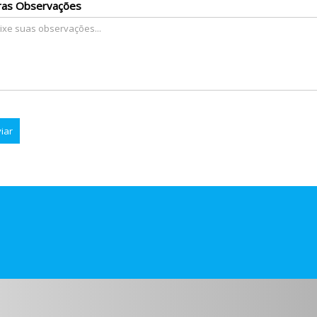
ras Observações
iar