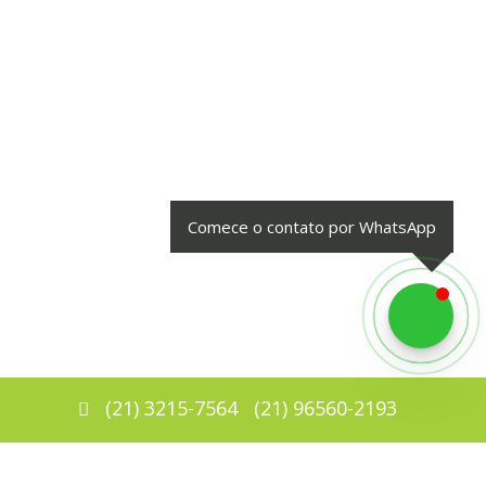
Comece o contato por WhatsApp
(
21
)
3215-7564
(
21
)
96560-2193