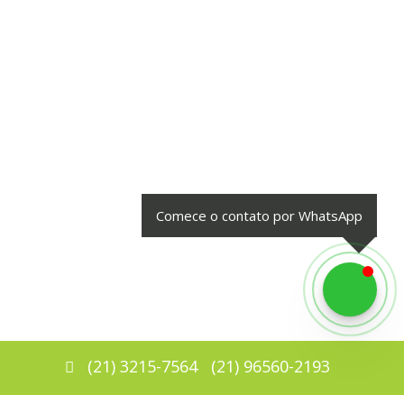
Comece o contato por WhatsApp
(
21
)
3215-7564
(
21
)
96560-2193