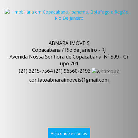
ABNARA IMÓVEIS
Copacabana / Rio de Janeiro - RJ
Avenida Nossa Senhora de Copacabana, Nº 599 - Gr
upo 701
(
21
)
3215-7564
(
21
)
96560-2193
contatoabnaraimoveis@gmail.com
Veja onde estamos