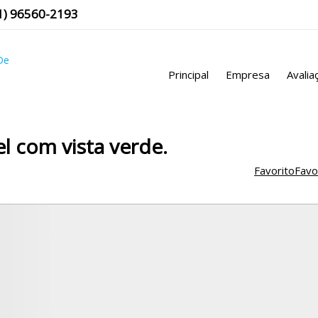
1
)
96560-2193
Principal
Empresa
Avalia
l com vista verde.
Favorito
Favo