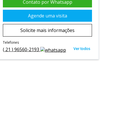
Contato por Whatsapp
Agende uma visita
Solicite mais informações
Telefones
Ver todos
(
21
)
96560-2193