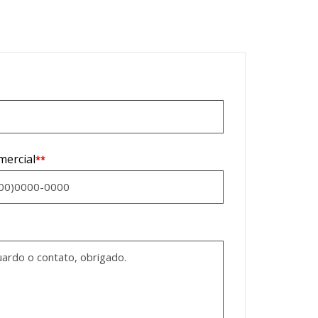
mercial
**