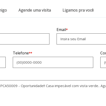
migo
Agende uma visita
Ligamos pra você
Email
*
Telefone
Co
**