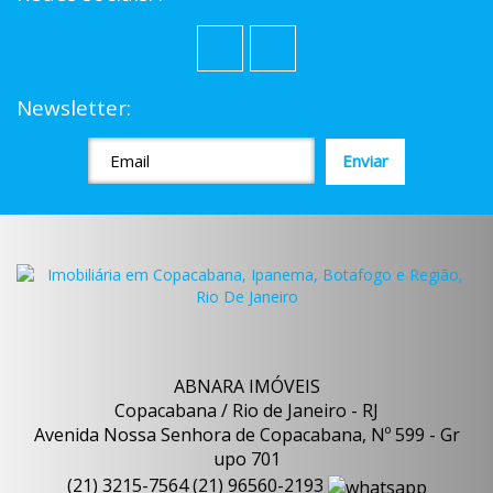
Newsletter:
ABNARA IMÓVEIS
Copacabana / Rio de Janeiro - RJ
Avenida Nossa Senhora de Copacabana, Nº 599 - Gr
upo 701
(
21
)
3215-7564
(
21
)
96560-2193