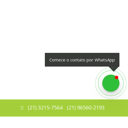
Comece o contato por WhatsApp
(
21
)
3215-7564
(
21
)
96560-2193