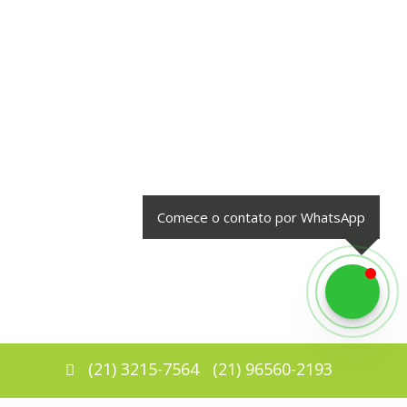
Comece o contato por WhatsApp
(
21
)
3215-7564
(
21
)
96560-2193