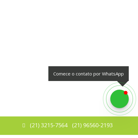
Comece o contato por WhatsApp
(
21
)
3215-7564
(
21
)
96560-2193