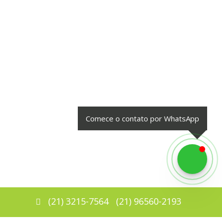
Comece o contato por WhatsApp
(
21
)
3215-7564
(
21
)
96560-2193