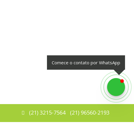
Comece o contato por WhatsApp
(
21
)
3215-7564
(
21
)
96560-2193