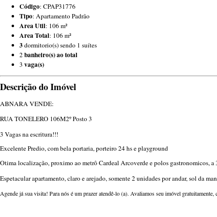
Código
: CPAP31776
Tipo
: Apartamento Padrão
Area Util
: 106 m²
Area Total
: 106 m²
3
dormitorio(s) sendo 1 suítes
banheiro(s) ao total
2
vaga(s)
3
Descrição do Imóvel
ABNARA VENDE:
RUA TONELERO 106M2º Posto 3
3 Vagas na escritura!!!
Excelente Predio, com bela portaria, porteiro 24 hs e playground
Otima localização, proximo ao metrô Cardeal Arcoverde e polos gastronomicos, a 3
Espetacular apartamento, claro e arejado, somente 2 unidades por andar, sol da man
Agende já sua visita! Para nós é um prazer atendê-lo (a). Avaliamos seu imóvel gratuitamente